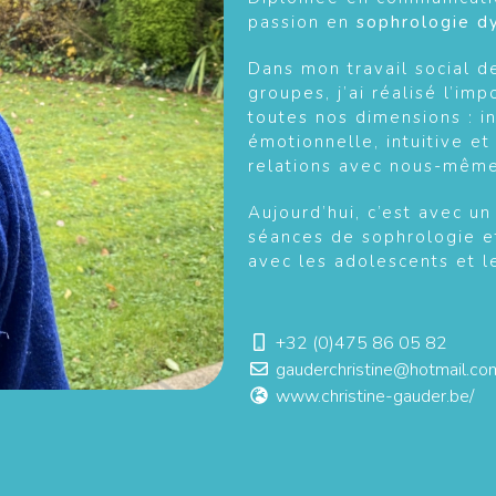
passion en
sophrologie d
Dans mon travail social 
groupes, j’ai réalisé l’im
toutes nos dimensions : in
émotionnelle, intuitive et
relations avec nous-même
Aujourd’hui, c’est avec un
séances de sophrologie e
avec les adolescents et l
+32 (0)475 86 05 82
gauderchristine@hotmail.co
www.christine-gauder.be/