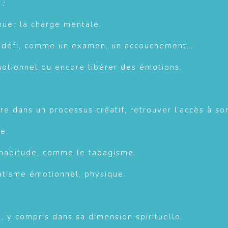
 :
inuer la charge mentale.
u défi, comme un examen, un accouchement…
otionnel ou encore libérer des émotions.
re dans un processus créatif, retrouver l’accès à so
e.
 habitude, comme le tabagisme.
atisme émotionnel, physique.
 y compris dans sa dimension spirituelle.