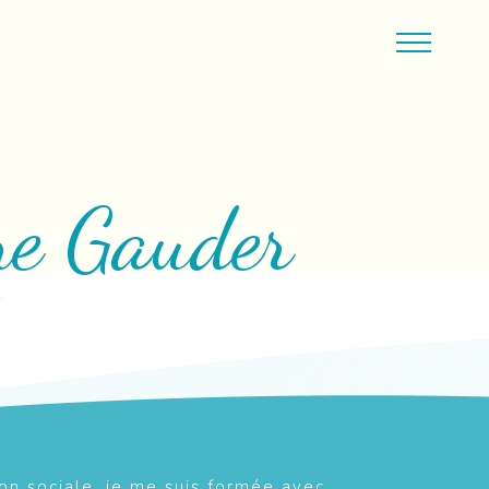
ne Gauder
e
n sociale, je me suis formée avec