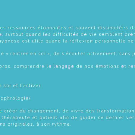
 des ressources étonnantes et souvent dissimulées d
surtout quand les difficultés de vie semblent pren
nose est utile quand la réflexion personnelle ne s
de « rentrer en soi », de s’écouter activement, sans
orps, comprendre le langage de nos émotions et ren
 soi et l’activer.
sophrologie/
 créer du changement, de vivre des transformations 
 thérapeute et patient afin de guider ce dernier ve
ns originales, à son rythme.